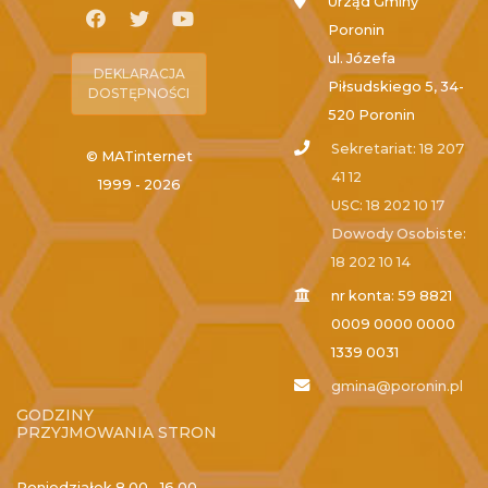
Urząd Gminy
Poronin
ul. Józefa
DEKLARACJA
Piłsudskiego 5, 34-
DOSTĘPNOŚCI
520 Poronin
Sekretariat: 18 207
© MATinternet
41 12
1999 - 2026
USC: 18 202 10 17
Dowody Osobiste:
18 202 10 14
nr konta: 59 8821
0009 0000 0000
1339 0031
gmina@poronin.pl
GODZINY
PRZYJMOWANIA STRON
Poniedziałek
8.00 - 16.00