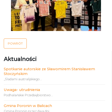
POWRÓT
Aktualności
Spotkanie autorskie ze Sławomirem Stanisławem
Stoczyńskim
„Śladami australijskiego...
Uwaga- utrudnienia
Podhalańskie Przedsiębiorstwo...
Gmina Poronin w Balicach
Gmina Poronin przez dwa dni...