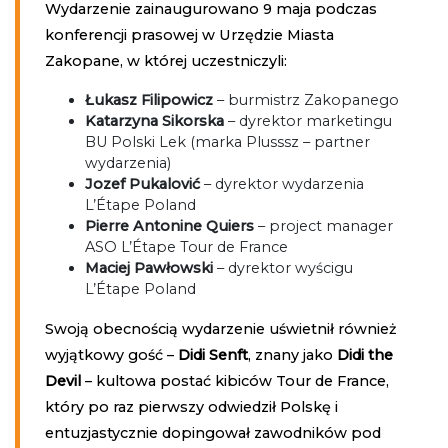
Wydarzenie zainaugurowano 9 maja podczas
konferencji prasowej w Urzędzie Miasta
Zakopane, w której uczestniczyli:
Łukasz Filipowicz
– burmistrz Zakopanego
Katarzyna Sikorska
– dyrektor marketingu
BU Polski Lek (marka Plusssz – partner
wydarzenia)
Jozef Pukalović
– dyrektor wydarzenia
L’Étape Poland
Pierre Antonine Quiers
– project manager
ASO L’Étape Tour de France
Maciej Pawłowski
– dyrektor wyścigu
L’Étape Poland
Swoją obecnością wydarzenie uświetnił również
wyjątkowy gość –
Didi Senft
, znany jako
Didi the
Devil
– kultowa postać kibiców Tour de France,
który po raz pierwszy odwiedził Polskę i
entuzjastycznie dopingował zawodników pod