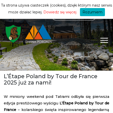
mieszkańca
ZMIEŃ STREFĘ
| MIESZKANIEC
Ta strona używa ciasteczek (cookies), dzięki którym nasz serwis
może działać lepiej.
Dowiedz się więcej
Rozumiem
L’Étape Poland by Tour de France
2025 już za nami!
W miniony weekend pod Tatrami odbyła się pierwsza
edycja prestiżowego wyścigu
L’Étape Poland by Tour de
France
– kolarskiego święta inspirowanego legendarną