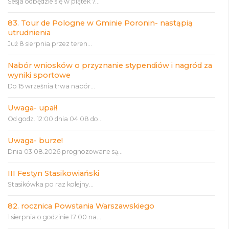
Sesja odbędzie się w piątek 7...
83. Tour de Pologne w Gminie Poronin- nastąpią
utrudnienia
Już 8 sierpnia przez teren...
Nabór wniosków o przyznanie stypendiów i nagród za
wyniki sportowe
Do 15 września trwa nabór...
Uwaga- upał!
Od godz. 12:00 dnia 04.08 do...
Uwaga- burze!
Dnia 03.08.2026 prognozowane są...
III Festyn Stasikowiański
Stasikówka po raz kolejny...
82. rocznica Powstania Warszawskiego
1 sierpnia o godzinie 17:00 na...