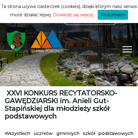
mieszkańca
ZMIEŃ STREFĘ
| MIESZKANIEC
Ta strona używa ciasteczek (cookies), dzięki którym nasz serwis
może działać lepiej.
Dowiedz się więcej
Rozumiem
XXVI KONKURS
RECYTATORSKO-
GAWĘDZIARSKI im. Anieli Gut-
Stapińskiej
dla młodzieży szkół
podstawowych
Wszystkich uczniów gminnych szkół podstawowych