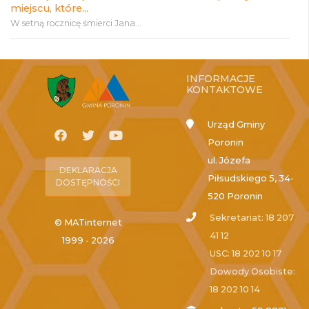
miejscu, które...
W setną rocznicę śmierci Jana...
INFORMACJE
KONTAKTOWE
Urząd Gminy
Poronin
ul. Józefa
DEKLARACJA
Piłsudskiego 5, 34-
DOSTĘPNOŚCI
520 Poronin
Sekretariat: 18 207
© MATinternet
41 12
1999 - 2026
USC: 18 202 10 17
Dowody Osobiste:
18 202 10 14