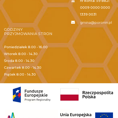
nr konta: 59 8821
0009 0000 0000
1339 0031
gmina@poronin.pl
GODZINY
PRZYJMOWANIA STRON
Poniedziałek
8.00 - 16.00
Wtorek
8.00 - 14.30
Środa
8.00 - 14.30
Czwartek
8.00 - 14.30
Piątek
8.00 - 14.30