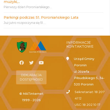
muzyki,...
Pierwszy dzień Poroniańskiego...
Parkingi podczas 51. Poroniańskiego Lata
Już jutro rozpoczyna się 51....
INFORMACJE
KONTAKTOWE
Urząd Gminy
Poronin
ul. Józefa
DEKLARACJA
Piłsudskiego 5, 34-
DOSTĘPNOŚCI
520 Poronin
Sekretariat: 18 207
© MATinternet
41 12
1999 - 2026
USC: 18 202 10 17