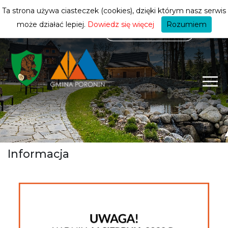
mieszkańca
ZMIEŃ STREFĘ
| MIESZKANIEC
Ta strona używa ciasteczek (cookies), dzięki którym nasz serwis
może działać lepiej.
Dowiedz się więcej
Rozumiem
Informacja