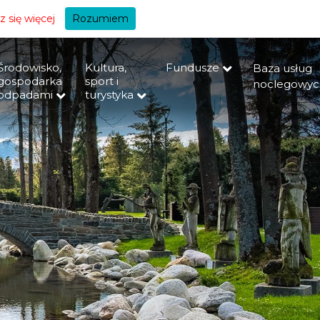
+A
 się więcej
Rozumiem
Środowisko,
Kultura,
Fundusze
Baza usług
gospodarka
sport i
noclegowyc
odpadami
turystyka