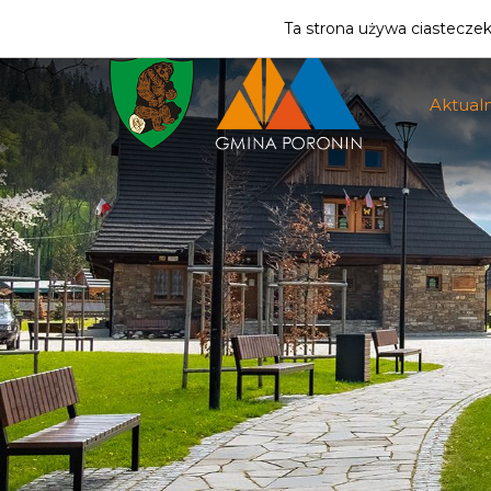
ZMIEŃ STREFĘ
| MIESZKANIEC
Ta strona używa ciasteczek 
Aktualn