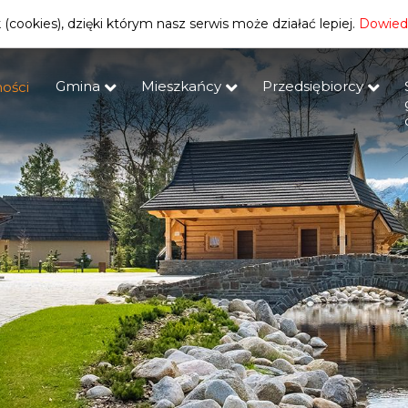
(cookies), dzięki którym nasz serwis może działać lepiej.
Dowiedz
Gmina
Mieszkańcy
Przedsiębiorcy
ości