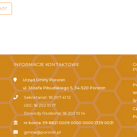
RÓT
INFORMACJE KONTAKTOWE
G
P
Urząd Gminy Poronin
P
ul. Józefa Piłsudskiego 5, 34-520 Poronin
W
Sekretariat: 18 207 41 12
Ś
USC: 18 202 10 17
C
Dowody Osobiste: 18 202 10 14
P
nr konta: 59 8821 0009 0000 0000 1339 0031
gmina@poronin.pl