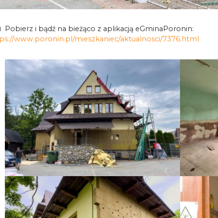
Pobierz i bądź na bieżąco z aplikacją eGminaPoronin:
ps://www.poronin.pl/mieszkaniec/aktualnosci/7376.html