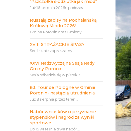
"Pszczółka słodziutka jak miód"
Już 16 sierpnia 2026r. podczas...
Ruszają zapisy na Podhalańską
Królową Miodu 2026!
Gmina Poronin oraz Gminny...
XVIII STRAŻACKIE ŚPASY
Serdecznie zapraszamy...
XXVI Nadzwyczajna Sesja Rady
Gminy Poronin
Sesja odbędzie się w piątek 7...
83. Tour de Pologne w Gminie
Poronin- nastąpią utrudnienia
Już 8 sierpnia przez teren...
Nabór wniosków o przyznanie
stypendiów i nagród za wyniki
sportowe
Do 15 września trwa nabór...