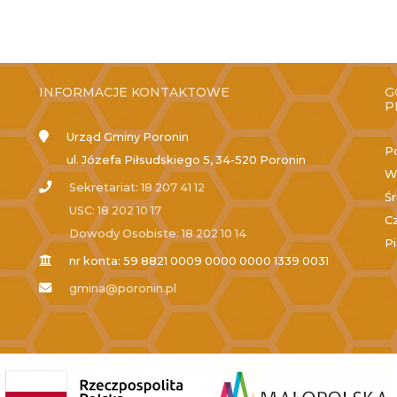
INFORMACJE KONTAKTOWE
G
P
Urząd Gminy Poronin
P
ul. Józefa Piłsudskiego 5, 34-520 Poronin
W
Sekretariat: 18 207 41 12
Ś
USC: 18 202 10 17
C
Dowody Osobiste: 18 202 10 14
P
nr konta: 59 8821 0009 0000 0000 1339 0031
gmina@poronin.pl