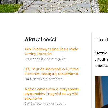
Aktualności
Fina
XXVI Nadzwyczajna Sesja Rady
Ucznio
Gminy Poronin
Sesja odbędzie się w piątek 7...
„Podhal
miejsce
83. Tour de Pologne w Gminie
Poronin- nastąpią utrudnienia
Już 8 sierpnia przez teren...
Nabór wniosków o przyznanie
stypendiów i nagród za wyniki
sportowe
Do 15 września trwa nabór...