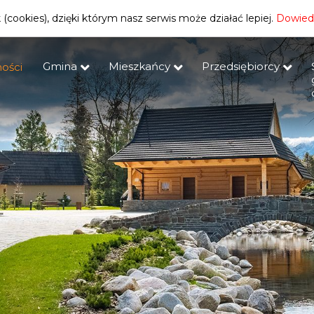
(cookies), dzięki którym nasz serwis może działać lepiej.
Dowiedz
Gmina
Mieszkańcy
Przedsiębiorcy
ości