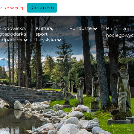
+A
 się więcej
Rozumiem
Środowisko,
Kultura,
Fundusze
Baza usług
gospodarka
sport i
noclegowyc
odpadami
turystyka