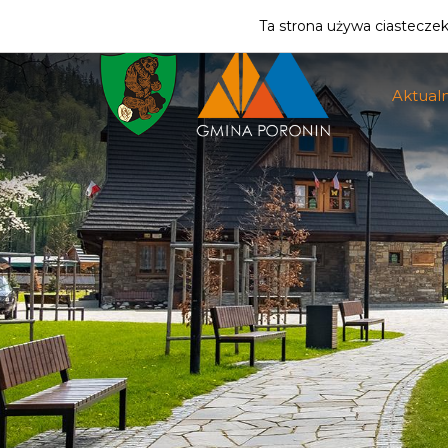
ZMIEŃ STREFĘ
| MIESZKANIEC
Ta strona używa ciasteczek 
Aktualn