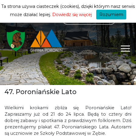
mieszkańca
ZMIEŃ STREFĘ
| MIESZKANIEC
Ta strona używa ciasteczek (cookies), dzięki którym nasz serwis
może działać lepiej.
Dowiedz się więcej
Rozumiem
47. Poroniańskie Lato
Wielkimi krokami zbliża się Poroniańskie Lato!
Zapraszamy już od 21 do 24 lipca. Będą to cztery dni
dobrej zabawy i spotkania z prawdziwym folklorem. Dziś
prezentujemy plakat 47. Poroniańskiego Lata. Autorami
są uczniowie ze Szkoły Podstawowej w Zębie.