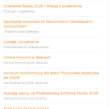
Strażackie Śpasy 2026 – relacja z wydarzenia
17 drużyn, wyjątkowe...
Spotkanie autorskie ze Sławomirem Stanisławem
Stoczyńskim
„Śladami australijskiego...
Uwaga- utrudnienia
Podhalańskie Przedsiębiorstwo...
Gmina Poronin w Balicach
Gmina Poronin przez dwa dni...
Konkurs kostiumowy dla dzieci "Pszczółka słodziutka
jak miód"
Już 16 sierpnia 2026r. podczas...
Ruszają zapisy na Podhalańską Królową Miodu 2026!
Gmina Poronin oraz Gminny...
XVIII STRAŻACKIE ŚPASY