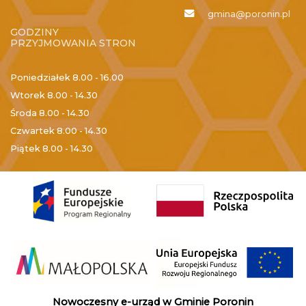
gmina@poronin.pl
GODZINY
PRZYJMOWANIA STRON
Poniedziałek
8.00 - 16.00
Wtorek
8.00 - 14.30
Środa
8.00 - 14.30
Czwartek
8.00 - 14.30
Piątek
8.00 - 14.30
Nowoczesny e-urząd w Gminie Poronin