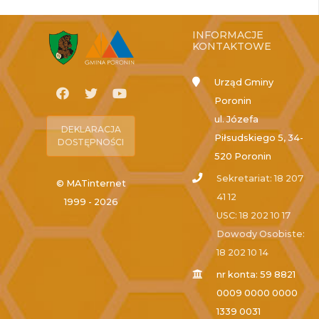
INFORMACJE
KONTAKTOWE
Urząd Gminy
Poronin
ul. Józefa
DEKLARACJA
Piłsudskiego 5, 34-
DOSTĘPNOŚCI
520 Poronin
Sekretariat: 18 207
© MATinternet
41 12
1999 - 2026
USC: 18 202 10 17
Dowody Osobiste:
18 202 10 14
nr konta: 59 8821
0009 0000 0000
1339 0031