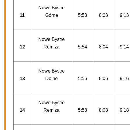
Nowe Bystre
11
Górne
5:53
8:03
9:13
Nowe Bystre
12
Remiza
5:54
8:04
9:14
Nowe Bystre
13
Dolne
5:56
8:06
9:16
Nowe Bystre
14
Remiza
5:58
8:08
9:18