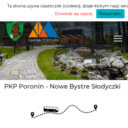
turysty
ZMIEŃ STREFĘ
| TURYSTA
Ta strona używa ciasteczek (cookies), dzięki którym nasz serw
Dowiedz się więcej
Rozumiem
PKP Poronin - Nowe Bystre Słodyczki