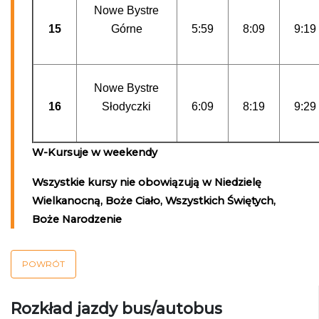
Nowe Bystre
15
Górne
5:59
8:09
9:19
Nowe Bystre
16
Słodyczki
6:09
8:19
9:29
W-Kursuje w weekendy
Wszystkie kursy nie obowiązują w Niedzielę
Wielkanocną, Boże Ciało, Wszystkich Świętych,
Boże Narodzenie
POWRÓT
Rozkład jazdy bus/autobus