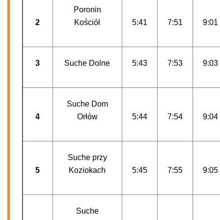
Poronin
2
Kościół
5:41
7:51
9:01
3
Suche Dolne
5:43
7:53
9:03
Suche Dom
4
Orłów
5:44
7:54
9:04
Suche przy
5
Koziokach
5:45
7:55
9:05
Suche