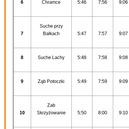
6
Chramce
5:46
7:56
9:06
Suche przy
7
Bałkach
5:47
7:57
9:07
8
Suche Lachy
5:48
7:58
9:08
9
Ząb Potoczki
5:49
7:59
9:09
Zab
10
Skrzyżowanie
5:50
8:00
9:10