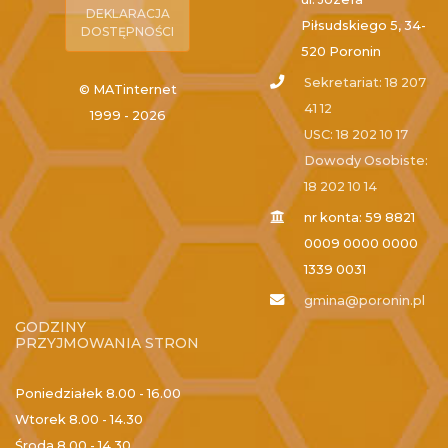
DEKLARACJA
Piłsudskiego 5, 34-
DOSTĘPNOŚCI
520 Poronin
Sekretariat: 18 207
© MATinternet
41 12
1999 - 2026
USC: 18 202 10 17
Dowody Osobiste:
18 202 10 14
nr konta: 59 8821
0009 0000 0000
1339 0031
gmina@poronin.pl
GODZINY
PRZYJMOWANIA STRON
Poniedziałek
8.00 - 16.00
Wtorek
8.00 - 14.30
Środa
8.00 - 14.30