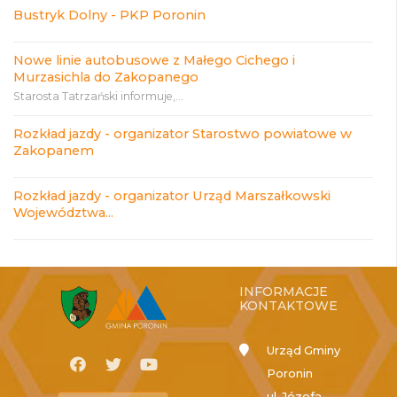
Bustryk Dolny - PKP Poronin
Nowe linie autobusowe z Małego Cichego i
Murzasichla do Zakopanego
Starosta Tatrzański informuje,...
Rozkład jazdy - organizator Starostwo powiatowe w
Zakopanem
Rozkład jazdy - organizator Urząd Marszałkowski
Województwa...
INFORMACJE
KONTAKTOWE
Urząd Gminy
Poronin
ul. Józefa