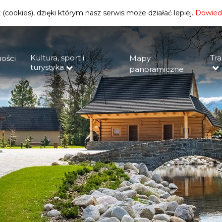
(cookies), dzięki którym nasz serwis może działać lepiej.
Dowiedz
Kultura, sport i
Tra
ości
Mapy
turystyka
panoramiczne