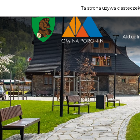
ZMIEŃ STREFĘ
| TURYSTA
Ta strona używa ciasteczek 
Aktualn