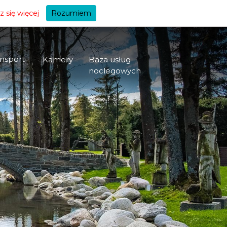
+A
 się więcej
Rozumiem
nsport
Kamery
Baza usług
noclegowych