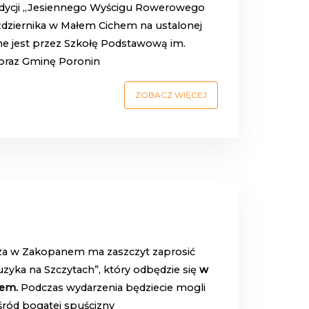
edycji ,,Jesiennego Wyścigu Rowerowego
aździernika w Małem Cichem na ustalonej
ne jest przez Szkołę Podstawową im.
oraz Gminę Poronin
ZOBACZ WIĘCEJ
cza w Zakopanem ma zaszczyt zaprosić
yka na Szczytach”, który odbędzie się
w
nem.
Podczas wydarzenia będziecie mogli
ród bogatej spuścizny