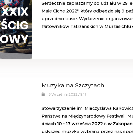
Serdecznie zapraszamy do udziału w 29. 
Małe Ciche 2022", który odbędzie się 9 p
uprzednio trasie. Wydarzenie organizowa
Ratowników Tatrzańskich w Murzasichlu 
Muzyka na Szczytach
5 Września 2022 / 9:11
Stowarzyszenie im. Mieczysława Karłowi
Państwa na Międzynarodowy Festiwal „Muz
dniach 10 - 17 września 2022 r. w Zakopa
usłyszeć muzykę wybraną przez nas spoś