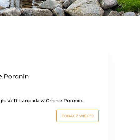
e Poronin
ości 11 listopada w Gminie Poronin.
ZOBACZ WIĘCEJ