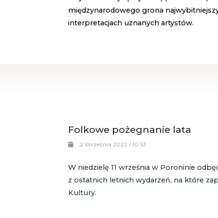
międzynarodowego grona najwybitniejs
interpretacjach uznanych artystów.
Folkowe pożegnanie lata
2 Września 2022 / 10:53
W niedzielę 11 września w Poroninie odbęd
z ostatnich letnich wydarzeń, na które z
Kultury.