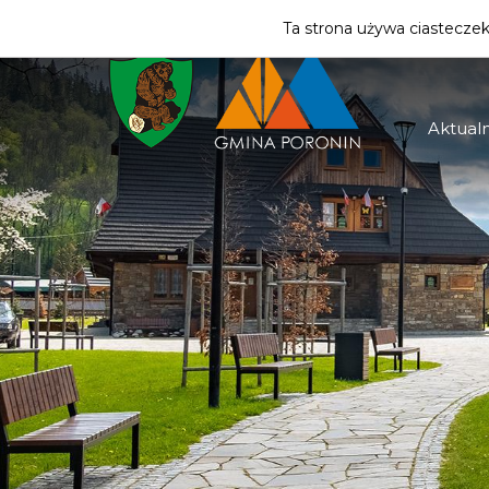
ZMIEŃ STREFĘ
| TURYSTA
Ta strona używa ciasteczek 
Aktualn