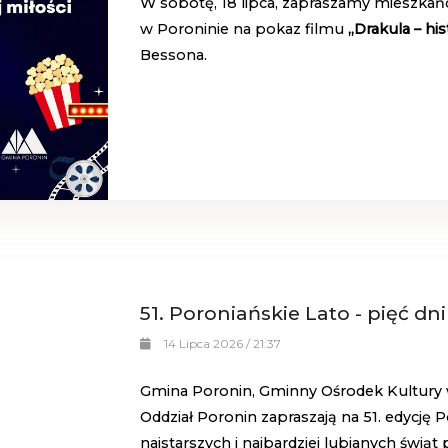
W sobotę, 18 lipca, zapraszamy mieszk
w Poroninie na pokaz filmu
„Drakula – his
Bessona.
51. Poroniańskie Lato - pięć dn
14 Lipca 2026 / 21:37
Gmina Poronin, Gminny Ośrodek Kultury 
Oddział Poronin zapraszają na 51. edycję 
najstarszych i najbardziej lubianych świąt