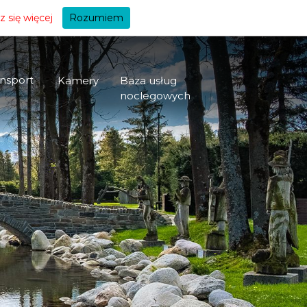
+A
 się więcej
Rozumiem
nsport
Kamery
Baza usług
noclegowych