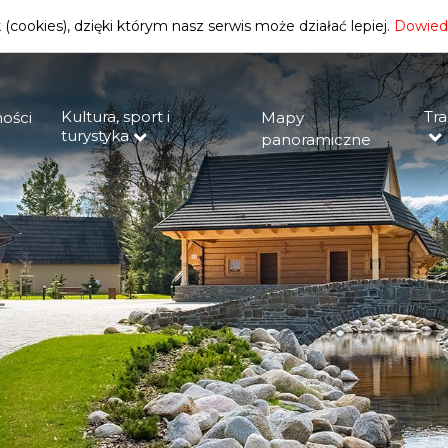
(cookies), dzięki którym nasz serwis może działać lepiej.
Dowiedz
Kultura, sport i
Tra
ości
Mapy
turystyka
panoramiczne