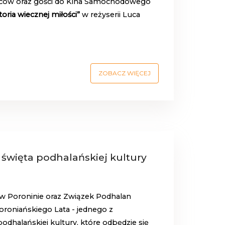
ańców oraz gości do Kina Samochodowego
toria wiecznej miłości”
w reżyserii Luca
ZOBACZ WIĘCEJ
i święta podhalańskiej kultury
w Poroninie oraz Związek Podhalan
Poroniańskiego Lata - jednego z
 podhalańskiej kultury, które odbędzie się