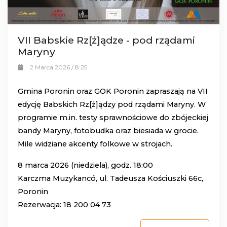
VII Babskie Rz[ż]ądze - pod rządami
Maryny
2 Marca 2026 / 8:25
Gmina Poronin
oraz
GOK Poronin
zapraszają na VII
edycję Babskich Rz[ż]ądzy pod rządami Maryny. W
programie m.in. testy sprawnościowe do zbójeckiej
bandy Maryny, fotobudka oraz biesiada w grocie.
Mile widziane akcenty folkowe w strojach.
8 marca 2026 (niedziela), godz. 18:00
Karczma Muzykancó, ul. Tadeusza Kościuszki 66c,
Poronin
Rezerwacja: 18 200 04 73