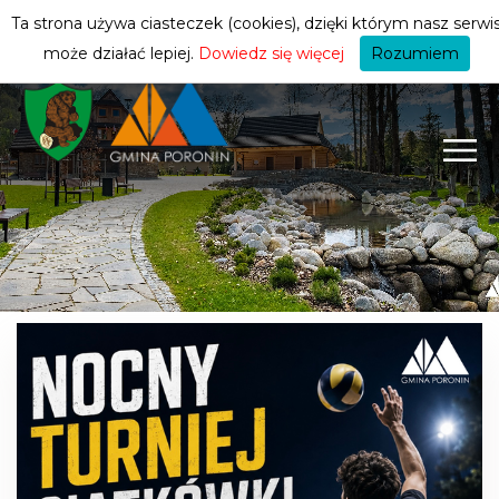
turysty
ZMIEŃ STREFĘ
| TURYSTA
Ta strona używa ciasteczek (cookies), dzięki którym nasz serwi
może działać lepiej.
Dowiedz się więcej
Rozumiem