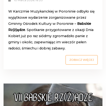
10 Marca 2026 / 8:20
W Karczmie Muzykanckiej w Poroninie odbyło się
wyjątkowe wydarzenie zorganizowane przez
Gminny Ośrodek Kultury w Poroninie –
Babskie
Rz(ż)ądze
. Spotkanie przygotowane z okazji Dnia
Kobiet już po raz siódmy zgromadziło panie z
gminy i okolic, zapewniając im wieczór pełen
radości, śmiechu i dobrej zabawy.
ZOBACZ WIĘCEJ