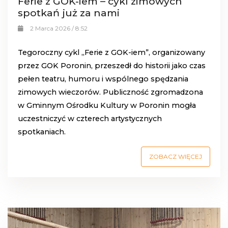
Ferie z GOK-iem – cykl zimowych
spotkań już za nami
2 Marca 2026 / 8:52
Tegoroczny cykl „Ferie z GOK-iem”, organizowany
przez
GOK Poronin
, przeszedł do historii jako czas
pełen teatru, humoru i wspólnego spędzania
zimowych wieczorów. Publiczność zgromadzona
w Gminnym Ośrodku Kultury w
Poronin
mogła
uczestniczyć w czterech artystycznych
spotkaniach.
ZOBACZ WIĘCEJ