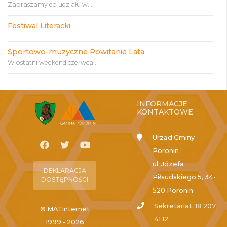
Zapraszamy do udziału w...
Festiwal Literacki
Sportowo-muzyczne Powitanie Lata
W ostatni weekend czerwca...
INFORMACJE
KONTAKTOWE
Urząd Gminy
Poronin
ul. Józefa
DEKLARACJA
Piłsudskiego 5, 34-
DOSTĘPNOŚCI
520 Poronin
Sekretariat: 18 207
© MATinternet
41 12
1999 - 2026