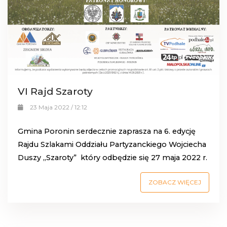
VI Rajd Szaroty
23 Maja 2022 / 12:12
Gmina Poronin serdecznie zaprasza na 6. edycję
Rajdu Szlakami Oddziału Partyzanckiego Wojciecha
Duszy „Szaroty” który odbędzie się 27 maja 2022 r.
ZOBACZ WIĘCEJ