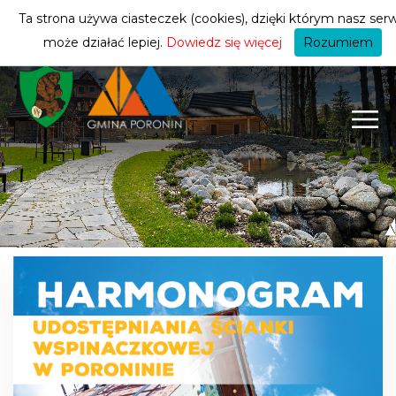
turysty
ZMIEŃ STREFĘ
| TURYSTA
Ta strona używa ciasteczek (cookies), dzięki którym nasz serw
może działać lepiej.
Dowiedz się więcej
Rozumiem