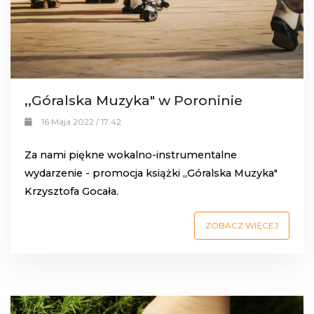
,,Góralska Muzyka" w Poroninie
16 Maja 2022 / 17:42
Za nami piękne wokalno-instrumentalne
wydarzenie - promocja książki ,,Góralska Muzyka"
Krzysztofa Gocała.
ZOBACZ WIĘCEJ