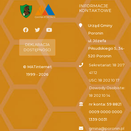
INFORMACJE
KONTAKTOWE
Urząd Gminy
Poronin
ul. Józefa
DEKLARACJA
Piłsudskiego 5, 34-
DOSTĘPNOŚCI
520 Poronin
Sekretariat: 18 207
© MATinternet
41 12
1999 - 2026
USC: 18 202 10 17
Dowody Osobiste:
18 202 10 14
nr konta: 59 8821
0009 0000 0000
1339 0031
gmina@poronin.pl