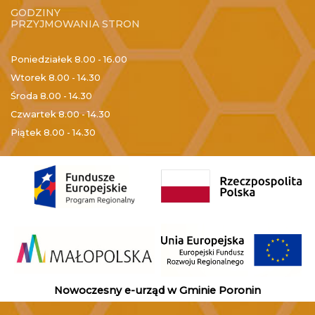
GODZINY
PRZYJMOWANIA STRON
Poniedziałek
8.00 - 16.00
Wtorek
8.00 - 14.30
Środa
8.00 - 14.30
Czwartek
8.00 - 14.30
Piątek
8.00 - 14.30
Nowoczesny e-urząd w Gminie Poronin