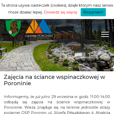
turysty
ZMIEŃ STREFĘ
| TURYSTA
Ta strona używa ciasteczek (cookies), dzięki którym nasz serwis
może działać lepiej.
Dowiedz się więcej
Rozumiem
Zajęcia na ściance wspinaczkowej w
Poroninie
Informujemy, że już jutro 29 września w godz. 11:00-14:00
odbędą się zajęcia na ściance wspinaczkowej w
Poroninie. Wieża znajduje się na terenie jednostki straży
pożarnej OSP Poronin, ul. Józefa Piłsudskiego 4. Atrakcja