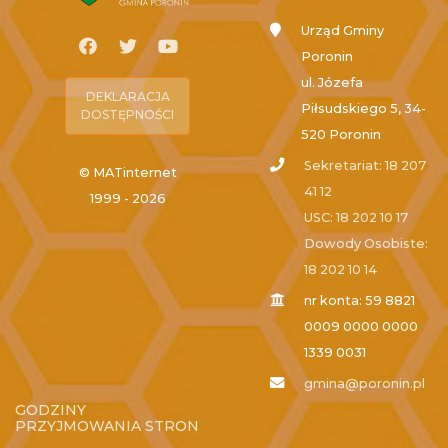
Urząd Gminy
Poronin
ul. Józefa
DEKLARACJA
Piłsudskiego 5, 34-
DOSTĘPNOŚCI
520 Poronin
Sekretariat: 18 207
© MATinternet
41 12
1999 - 2026
USC: 18 202 10 17
Dowody Osobiste:
18 202 10 14
nr konta: 59 8821
0009 0000 0000
1339 0031
gmina@poronin.pl
GODZINY
PRZYJMOWANIA STRON