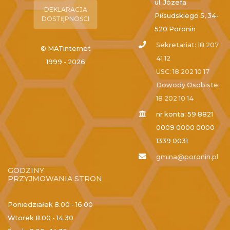
ul. Józefa
DEKLARACJA
Piłsudskiego 5, 34-
DOSTĘPNOŚCI
520 Poronin
Sekretariat: 18 207
© MATinternet
41 12
1999 - 2026
USC: 18 202 10 17
Dowody Osobiste:
18 202 10 14
nr konta: 59 8821
0009 0000 0000
1339 0031
gmina@poronin.pl
GODZINY
PRZYJMOWANIA STRON
Poniedziałek
8.00 - 16.00
Wtorek
8.00 - 14.30