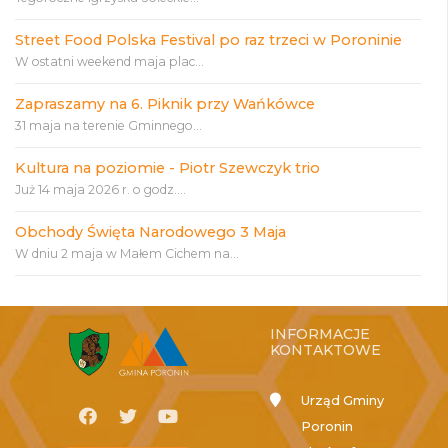
Street Food Polska Festival po raz trzeci w Poroninie
W ostatni weekend maja plac...
Zapraszamy na 6. Piknik przy Wańkówce
31 maja na terenie Gminnego...
Kultura na poziomie - Piotr Szewczyk trio
Już 14 maja 2026 r. o godz....
Obchody Święta Narodowego 3 Maja
W dniu 2 maja w Małem Cichem na...
INFORMACJE
KONTAKTOWE
Urząd Gminy
Poronin