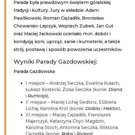
Parada była prawdziwym świętem góralskiej
tradycji i kultury. Jury w składzie: Adam
Pawlikowski, Roman Ciężadlik, Bronisław
Chowaniec-Lejczyk, Wojciech Zubek, Jan Gut
oraz Maciej Jackowski oceniało m.in. dobór i
kondycję koni, uprząż, sanie i kumoterki, a także
strój, postawę i sposób powożenia uczestników.
Wyniki Parady Gazdowskiej:
Parada Gazdowska
I miejsce – Andrzej Sieczka, Ewelina Kułach,
Łukasz Kostecki, Zosia Sieczka (konie:
Diana
i
Rumcajs
),
II miejsce – Maciej Lichaj Siedlorz, Elżbieta
Lichaj, Karolina Król (konie:
Diablo
i
Hektor
),
III miejsce – Maciej Ciężadlik, Franciszek
Majerczyk, Katarzyna Chyc-Magdzin,
Karolina Stoch, Antonina Sieczka, Wiktoria
Ciężadlik (konie:
Roksi
i
Riviera
).