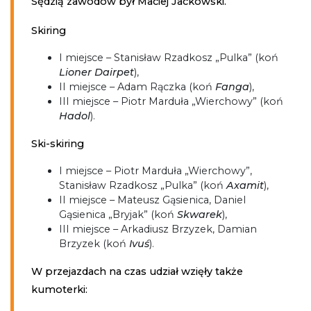
Sędzią zawodów był Maciej Jackowski.
Skiring
I miejsce – Stanisław Rzadkosz „Pulka” (koń
Lioner Dairpet
),
II miejsce – Adam Rączka (koń
Fanga
),
III miejsce – Piotr Marduła „Wierchowy” (koń
Hadol
).
Ski-skiring
I miejsce – Piotr Marduła „Wierchowy”,
Stanisław Rzadkosz „Pulka” (koń
Axamit
),
II miejsce – Mateusz Gąsienica, Daniel
Gąsienica „Bryjak” (koń
Skwarek
),
III miejsce – Arkadiusz Brzyzek, Damian
Brzyzek (koń
Ivuś
).
W przejazdach na czas udział wzięły także
kumoterki: