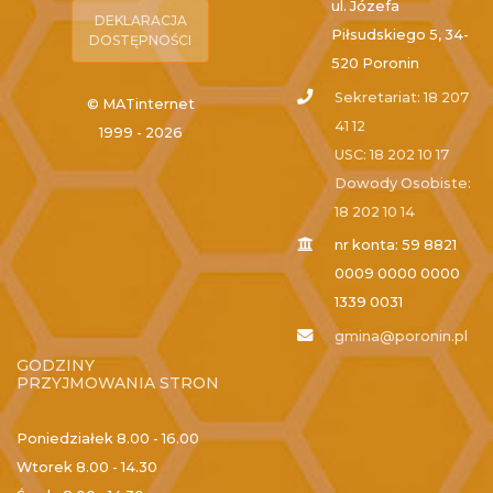
ul. Józefa
DEKLARACJA
Piłsudskiego 5, 34-
DOSTĘPNOŚCI
520 Poronin
Sekretariat: 18 207
© MATinternet
41 12
1999 - 2026
USC: 18 202 10 17
Dowody Osobiste:
18 202 10 14
nr konta: 59 8821
0009 0000 0000
1339 0031
gmina@poronin.pl
GODZINY
PRZYJMOWANIA STRON
Poniedziałek
8.00 - 16.00
Wtorek
8.00 - 14.30