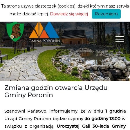
turysty
ZMIEŃ STREFĘ
| TURYSTA
Ta strona używa ciasteczek (cookies), dzięki którym nasz serwis
może działać lepiej.
Dowiedz się więcej
Rozumiem
Zmiana godzin otwarcia Urzędu
Gminy Poronin
Szanowni Państwo, informujemy, że w dniu
1 grudnia
Urząd Gminy Poronin będzie czynny
do godziny 13:00
w
związku z organizacją
Uroczystej Gali 30-lecia Gminy