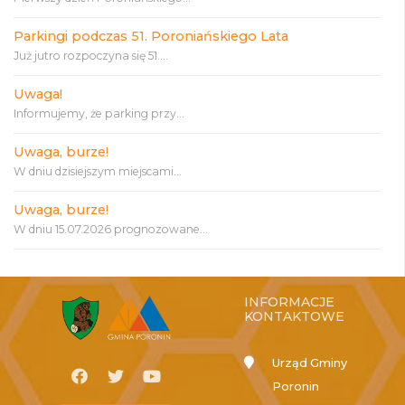
Parkingi podczas 51. Poroniańskiego Lata
Już jutro rozpoczyna się 51....
Uwaga!
Informujemy, że parking przy...
Uwaga, burze!
W dniu dzisiejszym miejscami...
Uwaga, burze!
W dniu 15.07.2026 prognozowane...
INFORMACJE
KONTAKTOWE
Urząd Gminy
Poronin