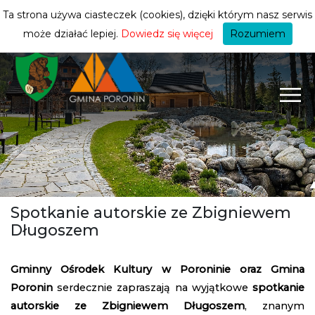
turysty
ZMIEŃ STREFĘ
| TURYSTA
Ta strona używa ciasteczek (cookies), dzięki którym nasz serwis
może działać lepiej.
Dowiedz się więcej
Rozumiem
Spotkanie autorskie ze Zbigniewem
Długoszem
Gminny Ośrodek Kultury w Poroninie oraz Gmina
Poronin
serdecznie zapraszają na wyjątkowe
spotkanie
autorskie ze Zbigniewem Długoszem
, znanym