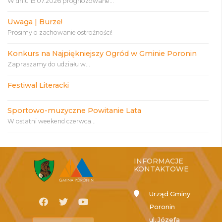
W dniu 15.07.2026 prognozowane...
Uwaga | Burze!
Prosimy o zachowanie ostrożności!
Konkurs na Najpiękniejszy Ogród w Gminie Poronin
Zapraszamy do udziału w...
Festiwal Literacki
Sportowo-muzyczne Powitanie Lata
W ostatni weekend czerwca...
INFORMACJE
KONTAKTOWE
Urząd Gminy
Poronin
ul. Józefa