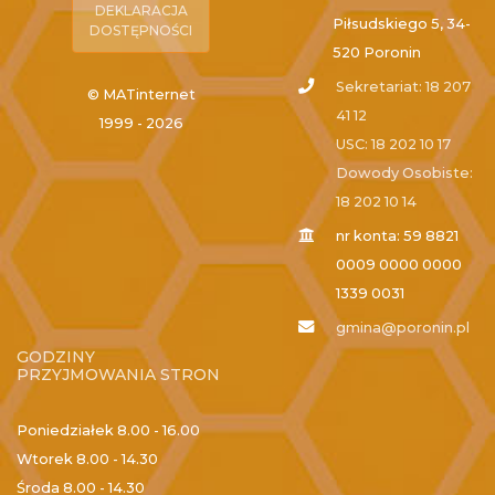
DEKLARACJA
Piłsudskiego 5, 34-
DOSTĘPNOŚCI
520 Poronin
Sekretariat: 18 207
© MATinternet
41 12
1999 - 2026
USC: 18 202 10 17
Dowody Osobiste:
18 202 10 14
nr konta: 59 8821
0009 0000 0000
1339 0031
gmina@poronin.pl
GODZINY
PRZYJMOWANIA STRON
Poniedziałek
8.00 - 16.00
Wtorek
8.00 - 14.30
Środa
8.00 - 14.30