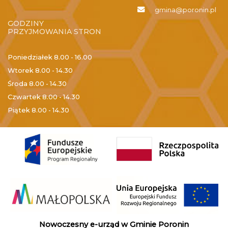
gmina@poronin.pl
GODZINY
PRZYJMOWANIA STRON
Poniedziałek
8.00 - 16.00
Wtorek
8.00 - 14.30
Środa
8.00 - 14.30
Czwartek
8.00 - 14.30
Piątek
8.00 - 14.30
Nowoczesny e-urząd w Gminie Poronin