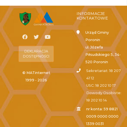
INFORMACJE
KONTAKTOWE
Urząd Gminy
Poronin
ul. Józefa
DEKLARACJA
Piłsudskiego 5, 34-
DOSTĘPNOŚCI
520 Poronin
Sekretariat: 18 207
© MATinternet
41 12
1999 - 2026
USC: 18 202 10 17
Dowody Osobiste:
18 202 10 14
nr konta: 59 8821
0009 0000 0000
1339 0031