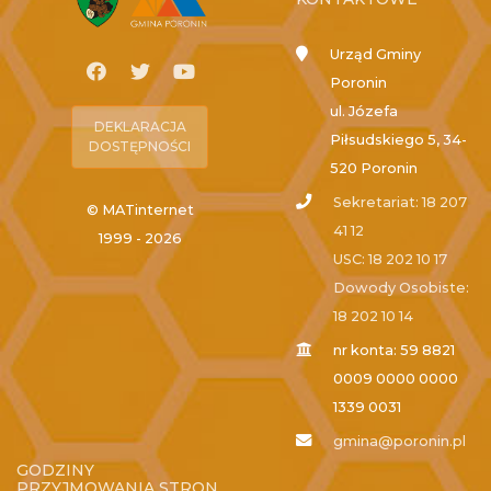
Urząd Gminy
Poronin
ul. Józefa
DEKLARACJA
Piłsudskiego 5, 34-
DOSTĘPNOŚCI
520 Poronin
Sekretariat: 18 207
© MATinternet
41 12
1999 - 2026
USC: 18 202 10 17
Dowody Osobiste:
18 202 10 14
nr konta: 59 8821
0009 0000 0000
1339 0031
gmina@poronin.pl
GODZINY
PRZYJMOWANIA STRON