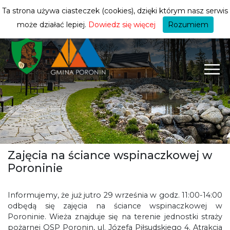
turysty
ZMIEŃ STREFĘ
| TURYSTA
Ta strona używa ciasteczek (cookies), dzięki którym nasz serwis
może działać lepiej.
Dowiedz się więcej
Rozumiem
Zajęcia na ściance wspinaczkowej w
Poroninie
Informujemy, że już jutro 29 września w godz. 11:00-14:00
odbędą się zajęcia na ściance wspinaczkowej w
Poroninie. Wieża znajduje się na terenie jednostki straży
pożarnej OSP Poronin, ul. Józefa Piłsudskiego 4. Atrakcja