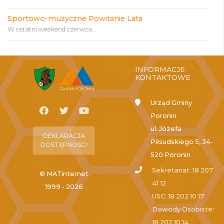
Sportowo-muzyczne Powitanie Lata
W ostatni weekend czerwca...
INFORMACJE
KONTAKTOWE
Urząd Gminy
Poronin
ul. Józefa
DEKLARACJA
Piłsudskiego 5, 34-
DOSTĘPNOŚCI
520 Poronin
Sekretariat: 18 207
© MATinternet
41 12
1999 - 2026
USC: 18 202 10 17
Dowody Osobiste:
18 202 10 14