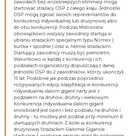
zawodach bez wcześniejszych eliminacji mogą
startować strażacy OSP z całego kraju. Jednostki
OSP mogą zgłosić swoich reprezentantów do
konkurencji indywidualnej lub drużynowej albo
do obu konkurencji. Podczas Mistrzostw
obowiązkowo wszyscy zawodnicy startują w
ubraniu strażackim specjalnym typu Nomex (
kurtka + spodnie ) oraz w hełmie strażackim.
Startujący zawodnicy muszą być pełnoletni.
Warunkowo w każdej z konkurencji i ich
podziałach organizatorzy dopuszczają z danej
jednostki OSP do 2 zawodników, którzy ukończyli
15 lat. Podobnie jak podczas poprzednio
rozgrywanych edycji, klasyfikacja w konkurencji
indywidualnej slalom gigant narty jest z
podziałem na druhów, druhny i wiekowym.
Konkurencja Indywidualna slalom gigant
snowboard jest open i bez podziału na druhów i
druhny - tu możliwy jest podział przy minimum 6
startujących druhnach. Z kolei w konkurencji
drużynowej Strażackim Slalomie Gigancie
startujące 4 osobowe zespoły mają do pokonania